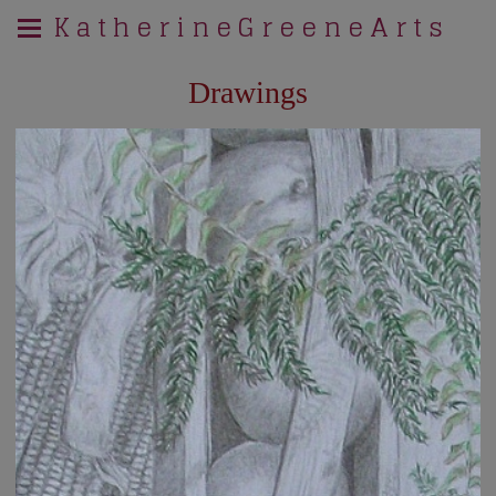
K a t h e r i n e G r e e n e A r t s
Drawings