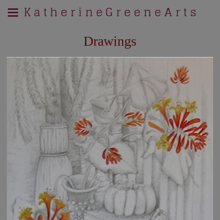
K a t h e r i n e G r e e n e A r t s
Drawings